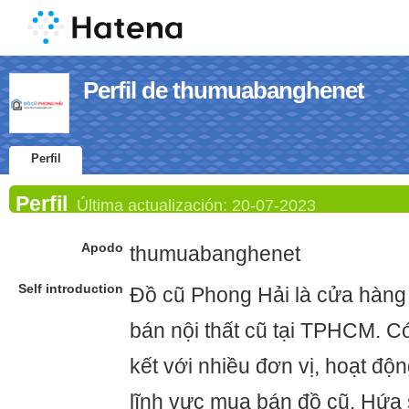
Perfil de thumuabanghenet
Perfil
Perfil
Última actualización:
20-07-2023
Apodo
thumuabanghenet
Self introduction
Đồ cũ Phong Hải là cửa hàng
bán nội thất cũ tại TPHCM. Có
kết với nhiều đơn vị, hoạt độ
lĩnh vực mua bán đồ cũ. Hứa