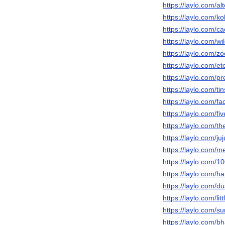
https://laylo.com/a
https://laylo.com/
https://laylo.com/
https://laylo.com/w
https://laylo.com/z
https://laylo.com/e
https://laylo.com/p
https://laylo.com/t
https://laylo.com/f
https://laylo.com/f
https://laylo.com/t
https://laylo.com/j
https://laylo.com/m
https://laylo.com/1
https://laylo.com/
https://laylo.com/
https://laylo.com/li
https://laylo.com/s
https://laylo.com/