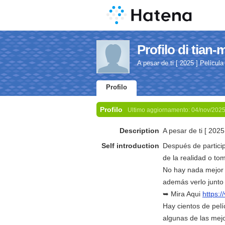
Profilo di tian-
A pesar de ti [ 2025 ] Pelícu
Profilo
Profilo
Ultimo aggiornamento:
04/nov/202
Description
A pesar de ti [ 202
Self introduction
Después de particip
de la realidad o to
No hay nada mejor
además verlo junto
➥ Mira Aqui
https:
Hay cientos de pelí
algunas de las mejo