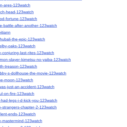
ron-ares-123watch
titch-head-123watch
good-fortune-123watch
ne-battle-after-another-123watch
eitiann
ahubali-the-epic-123watch
shelby-oaks-123watch
e-conjuring-last-rites-123watch
demon-slayer-kimetsu-no-yaiba-123watch
ruth-treason-123watch
gabby-s-dollhouse-the-movie-123watch
blue-moon-123watch
t-was-just-an-accident-123watch
oul-on-fire-123watch
-i-had-legs-i-d-kick-you-123watch
he-strangers-chapter-2-123watch
iolent-ends-123watch
the-mastermind-123watch