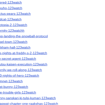
ltered-123watch
kokuho-123watch
cactus-pears-123watch
ildcat-123watch
ootopia-2-123watch
ternity-123watchh
rep-landing-the-snowball-protocol
insel-town-123watch
ackham-hall-123watch
ive-nights-at-freddy-s-2-123watch
he-secret-agent-123watch
ujutsu-kaisen-execution-123watch
errily-we-roll-along-123watch
00-nights-of-hero-123watch
hamnet-123watch
dust-bunny-123watch
ttle-trouble-girls-123watch
unny-sanskari-ki-tulsi-kumari-123watch
bhagwat-chapter-one-raakshas-123watch