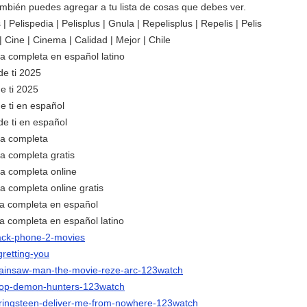
ambién puedes agregar a tu lista de cosas que debes ver.
 Pelispedia | Pelisplus | Gnula | Repelisplus | Repelis | Pelis
x | Cine | Cinema | Calidad | Mejor | Chile
ula completa en español latino
de ti 2025
e ti 2025
e ti en español
de ti en español
ula completa
la completa gratis
ula completa online
la completa online gratis
ula completa en español
ula completa en español latino
lack-phone-2-movies
gretting-you
chainsaw-man-the-movie-reze-arc-123watch
kpop-demon-hunters-123watch
springsteen-deliver-me-from-nowhere-123watch