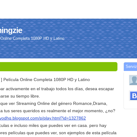
mingzie
la Online Completa 1080P HD y Latino
Serviz
5
5 ] Película Online Completa 1080P HD y Latino
ar activamente en el trabajo todos los días, desea escapar
marse su tiempo libre.
 que ver Streaming Online del género Romance,Drama,
 a tus seres queridos es realmente el mejor momento, ¿no?
//vodhq.blogspot.com/p/play.html?id=1327862
culas e incluso miles que puedes ver en casa. pero hay
res películas que puedes ver, son ejemplos de esta película