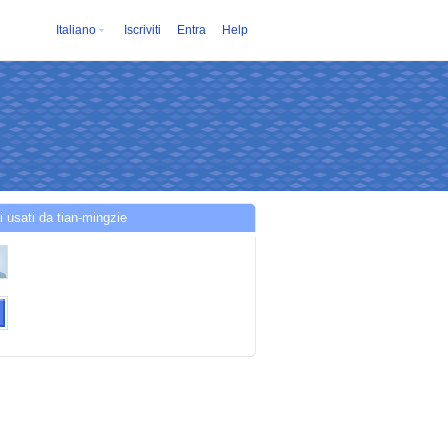
Italiano
Iscriviti
Entra
Help
i usati da tian-mingzie