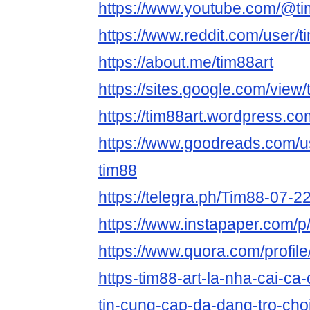
https://www.youtube.com/@ti
https://www.reddit.com/user/t
https://about.me/tim88art
https://sites.google.com/view
https://tim88art.wordpress.co
https://www.goodreads.com/
tim88
https://telegra.ph/Tim88-07-2
https://www.instapaper.com/p/
https://www.quora.com/profil
https-tim88-art-la-nha-cai-ca
tin-cung-cap-da-dang-tro-cho