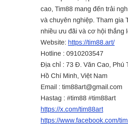
cao, Tim88 mang đến trải nghi
và chuyên nghiệp. Tham gia 
nhiều ưu đãi và cơ hội thắng 
Website:
https://tim88.art/
Hotline : 0910203547
Địa chỉ : 73 Đ. Văn Cao, Phú
Hồ Chí Minh, Việt Nam
Email : tim88art@gmail.com
Hastag : #tim88 #tim88art
https://x.com/tim88art
https://www.facebook.com/tim