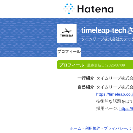
timeleap-
タイムリープ株式会社のテッ
プロフィール
プロフィール
最終更新日:
2026/07/09
一行紹介
タイムリープ株式
自己紹介
タイムリープ株式
https://timeleap.co.j
技術的な話題をは
採用ページ:
https:/
ホーム
-
利用規約
-
プライバシーポ