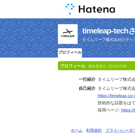
timeleap-
タイムリープ株式会社のテッ
プロフィール
プロフィール
最終更新日:
2026/07/09
一行紹介
タイムリープ株式
自己紹介
タイムリープ株式
https://timeleap.co.j
技術的な話題をは
採用ページ:
https:/
ホーム
-
利用規約
-
プライバシーポ