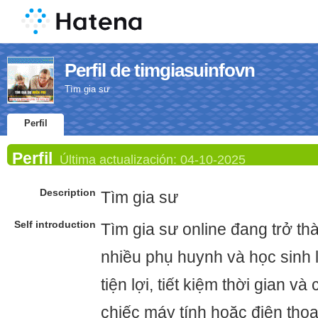
Perfil de timgiasuinfovn
Tìm gia sư
Perfil
Perfil
Última actualización:
04-10-2025
Description
Tìm gia sư
Self introduction
Tìm gia sư online đang trở t
nhiều phụ huynh và học sinh
tiện lợi, tiết kiệm thời gian và
chiếc máy tính hoặc điện thoại