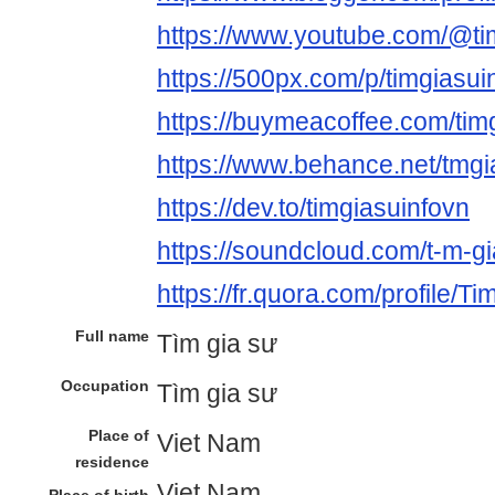
https://www.youtube.com/@ti
https://500px.com/p/timgiasu
https://buymeacoffee.com/ti
https://www.behance.net/tmgia
https://dev.to/timgiasuinfovn
https://soundcloud.com/t-m-gi
https://fr.quora.com/profile/T
Full name
Tìm gia sư
Occupation
Tìm gia sư
Place of
Viet Nam
residence
Viet Nam