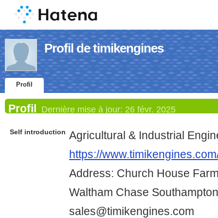
Profil de timikengines
Profil
Profil
Dernière mise à jour:
26 févr. 2025
Self introduction
Agricultural & Industrial Eng
https://www.timikengines.com
Address: Church House Farm 
Waltham Chase Southampto
sales@timikengines.com