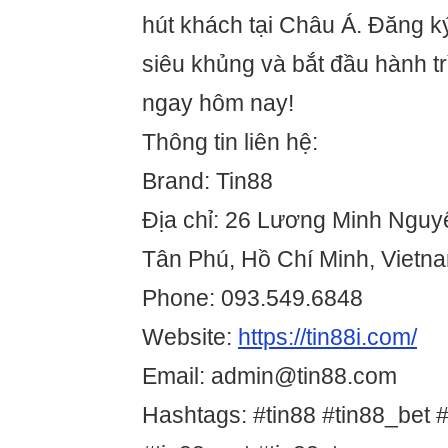
hút khách tại Châu Á. Đăng k
siêu khủng và bắt đầu hành tr
ngay hôm nay!
Thông tin liên hệ:
Brand: Tin88
Địa chỉ: 26 Lương Minh Nguyệ
Tân Phú, Hồ Chí Minh, Vietn
Phone: 093.549.6848
Website:
https://tin88i.com/
Email: admin@tin88.com
Hashtags: #tin88 #tin88_bet 