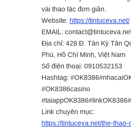
vài thao tác đơn giản.
Website:
https://tintuceva.net/
EMAIL: contact@tintuceva.ne
Địa chỉ: 428 Đ. Tân Kỳ Tân Q
Phú, Hồ Chí Minh, Việt Nam
Số điện thoại: 0910532153
Hashtag: #OK8386#nhacaiO
#OK8386casino
#taiappOK8386#linkOK8386
Link chuyên mục:
https://tintuceva.net/the-thao