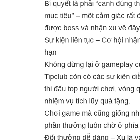
Bí quyết là phải “canh đúng t
mục tiêu” – một cảm giác rất 
được boss và nhận xu về đầy 
Sự kiện liên tục – Cơ hội nhậ
hạn
Không dừng lại ở gameplay c
Tipclub còn có các sự kiện di
thi đấu top người chơi, vòng
nhiệm vụ tích lũy quà tặng.
Chơi game mà cũng giống như
phần thưởng luôn chờ ở phía 
Đổi thưởng dễ dàng – Xu là v