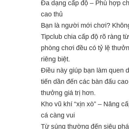
Đa dạng cấp độ – Phù hợp ch
cao thủ
Bạn là người mới chơi? Khôn
Tipclub chia cấp độ rõ ràng t
phòng chơi đều có tỷ lệ thưở
riêng biệt.
Điều này giúp bạn làm quen d
tiến dần đến các bàn đấu cao
thưởng giá trị hơn.
Kho vũ khí “xịn xò” – Nâng c
cá càng vui
Từ súng thường đến siêu pháo