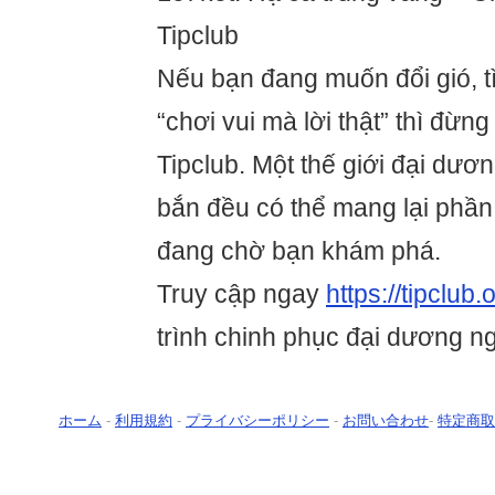
Tipclub
Nếu bạn đang muốn đổi gió, 
“chơi vui mà lời thật” thì đừn
Tipclub. Một thế giới đại dươn
bắn đều có thể mang lại phầ
đang chờ bạn khám phá.
Truy cập ngay
https://tipclub.
trình chinh phục đại dương n
ホーム
-
利用規約
-
プライバシーポリシー
-
お問い合わせ
-
特定商取