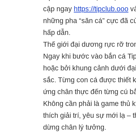
cập ngay
https://tipclub.ooo
và
những pha “săn cá” cực đã c
hấp dẫn.
Thế giới đại dương rực rỡ tro
Ngay khi bước vào bắn cá Tip
hoặc bởi khung cảnh dưới đ
sắc. Từng con cá được thiết k
ứng chân thực đến từng cú b
Không cần phải là game thủ k
thích giải trí, yêu sự mới lạ –
dừng chân lý tưởng.