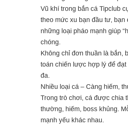
Vũ khí trong bắn cá Tipclub 
theo mức xu bạn đầu tư, bạn 
những loại pháo mạnh giúp “h
chóng.
Không chỉ đơn thuần là bắn, b
toán chiến lược hợp lý để đạt
đa.
Nhiều loại cá – Càng hiếm, t
Trong trò chơi, cá được chia t
thường, hiếm, boss khủng. Mỗ
mạnh yếu khác nhau.