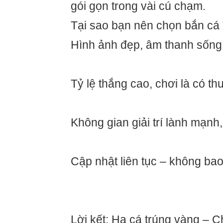
gói gọn trong vài cú chạm.
Tại sao bạn nên chọn bắn cá 
Hình ảnh đẹp, âm thanh sống
Tỷ lệ thắng cao, chơi là có th
Không gian giải trí lành mạnh
Cập nhật liên tục – không ba
Lời kết: Hạ cá trúng vàng – Ch