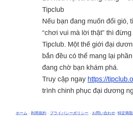
Tipclub
Nếu bạn đang muốn đổi gió, 
“chơi vui mà lời thật” thì đừn
Tipclub. Một thế giới đại dươn
bắn đều có thể mang lại phầ
đang chờ bạn khám phá.
Truy cập ngay
https://tipclub.
trình chinh phục đại dương n
ホーム
-
利用規約
-
プライバシーポリシー
-
お問い合わせ
-
特定商取