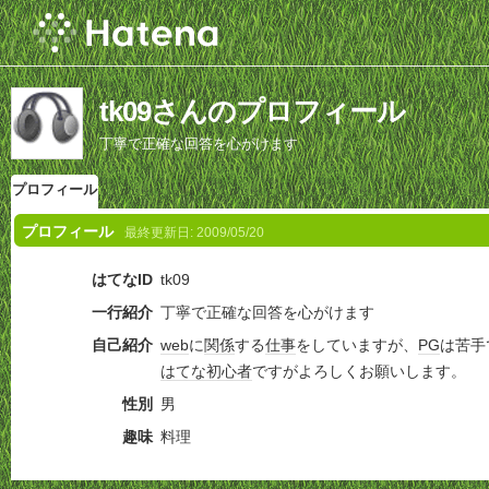
tk09さんのプロフィール
丁寧で正確な回答を心がけます
プロフィール
プロフィール
最終更新日:
2009/05/20
はてなID
tk09
一行紹介
丁寧で正確な回答を心がけます
自己紹介
web
に
関係
する
仕事
をしていますが、
PG
は苦手
はてな
初心者
ですがよろしくお願いします。
性別
男
趣味
料理