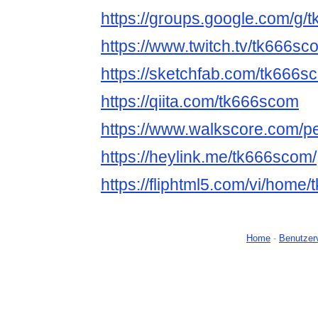
https://groups.google.com/g/
https://www.twitch.tv/tk666sc
https://sketchfab.com/tk666s
https://qiita.com/tk666scom
https://www.walkscore.com/
https://heylink.me/tk666scom/
https://fliphtml5.com/vi/home
Home
-
Benutzer