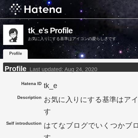
tk_e's Profile
お気に入りにする基準はアイコンの愛らしさです
Profile
Profile
Last updated:
Aug 24, 2020
Hatena ID
tk_e
Description
お気に入りにする基準はア
す
Self introduction
はてなブログでいくつかブ
す。