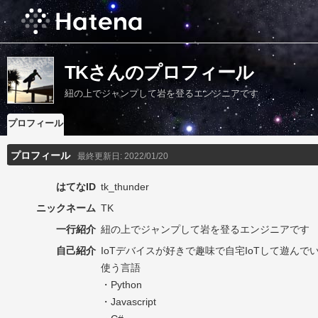
TKさんのプロフィール
紐の上でジャンプして岩を登るエンジニアです
プロフィール
プロフィール
最終更新日:
2022/01/20
はてなID
tk_thunder
ニックネーム
TK
一行紹介
紐の上でジャンプして岩を登るエンジニアです
自己紹介
IoTデバイスが好きで趣味で自宅IoTして遊んで
使う言語
・Python
・Javascript