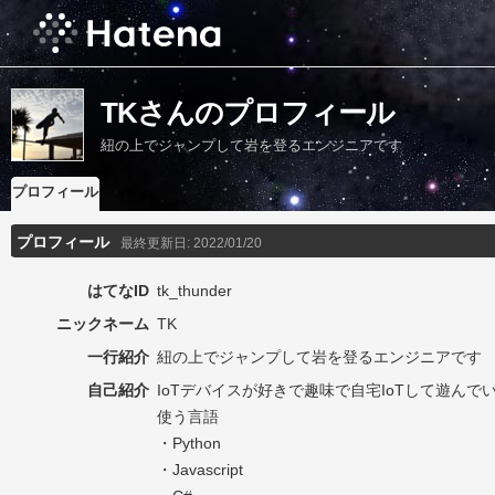
TKさんのプロフィール
紐の上でジャンプして岩を登るエンジニアです
プロフィール
プロフィール
最終更新日:
2022/01/20
はてなID
tk_thunder
ニックネーム
TK
一行紹介
紐の上でジャンプして岩を登るエンジニアです
自己紹介
IoTデバイスが好きで趣味で自宅IoTして遊んで
使う言語
・Python
・Javascript