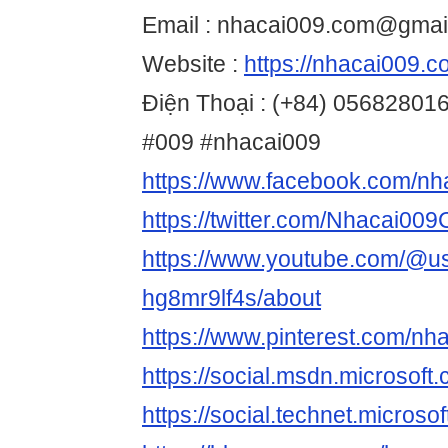
Email : nhacai009.com@gmai
Website :
https://nhacai009.c
Điện Thoại : (+84) 05682801
#009 #nhacai009
https://www.facebook.com/nh
https://twitter.com/Nhacai00
https://www.youtube.com/@us
hg8mr9lf4s/about
https://www.pinterest.com/n
https://social.msdn.microsoft.
https://social.technet.microso