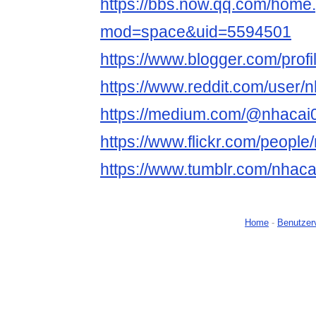
https://bbs.now.qq.com/home
mod=space&uid=5594501
https://www.blogger.com/pro
https://www.reddit.com/user/
https://medium.com/@nhacai
https://www.flickr.com/people
https://www.tumblr.com/nhac
Home
-
Benutzer