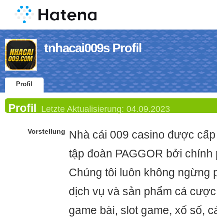
tnhacai009s Profil
Profil
Profil
Letzte Aktualisierung:
04.09.2023
Vorstellung
Nhà cái 009 casino được cấp
tập đoàn PAGGOR bởi chính p
Chúng tôi luôn không ngừng p
dịch vụ và sản phẩm cá cược
game bài, slot game, xổ số, c