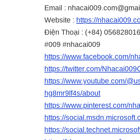
Email : nhacai009.com@gmai
Website :
https://nhacai009.c
Điện Thoại : (+84) 05682801
#009 #nhacai009
https://www.facebook.com/nh
https://twitter.com/Nhacai00
https://www.youtube.com/@us
hg8mr9lf4s/about
https://www.pinterest.com/n
https://social.msdn.microsoft.
https://social.technet.microso