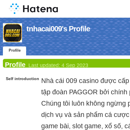
tnhacai009's Profile
Profile
Profile
Last updated:
4 Sep 2023
Self introduction
Nhà cái 009 casino được cấp
tập đoàn PAGGOR bởi chính p
Chúng tôi luôn không ngừng p
dịch vụ và sản phẩm cá cược
game bài, slot game, xổ số, c