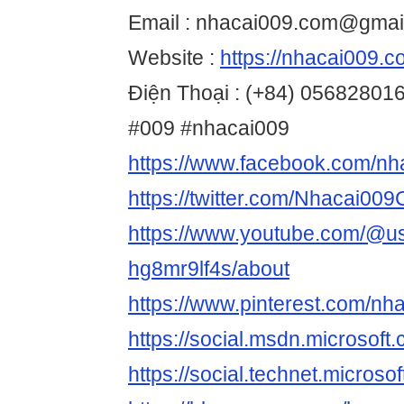
Email : nhacai009.com@gmai
Website :
https://nhacai009.c
Điện Thoại : (+84) 05682801
#009 #nhacai009
https://www.facebook.com/nh
https://twitter.com/Nhacai00
https://www.youtube.com/@us
hg8mr9lf4s/about
https://www.pinterest.com/n
https://social.msdn.microsoft.
https://social.technet.microso