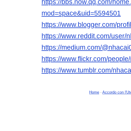
https://bbs.now.qq.com/home
mod=space&uid=5594501
https://www.blogger.com/pro
https://www.reddit.com/user/
https://medium.com/@nhacai
https://www.flickr.com/people
https://www.tumblr.com/nhac
Home
-
Accordo con l'Ut