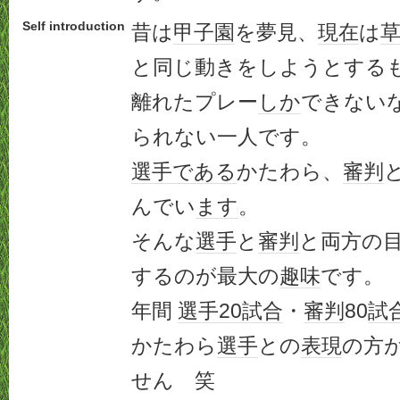
Self introduction
昔は
甲子園
を夢見、
現在
は
と同じ動きをしようとする
離れたプレー
しか
できない
られない一人です。
選手
である
かたわら、
審判
んでい
ます
。
そんな
選手
と
審判
と両方の
するのが最大の
趣味
です。
年間
選手
20
試合
・
審判
80
試
かたわら
選手
との
表現
の方
せん 笑