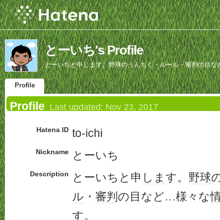
とーいち's Profile
とーいちと申します。野球のうんちく・ルール・審判の目な
Profile
Profile
Last updated:
Nov 23, 2017
Hatena ID
to-ichi
Nickname
とーいち
Description
とーいちと申
しま
す。
野球
ル
・
審判
の目など…様々な
す。