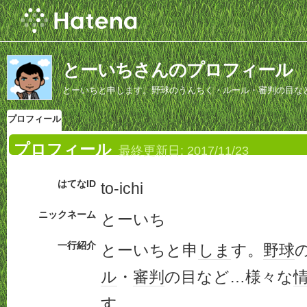
とーいちさんのプロフィール
とーいちと申します。野球のうんちく・ルール・審判の目な
プロフィール
プロフィール
最終更新日:
2017/11/23
はてなID
to-ichi
ニックネーム
とーいち
一行紹介
とーいちと申
しま
す。
野球
ル
・
審判
の目など…様々な
す。