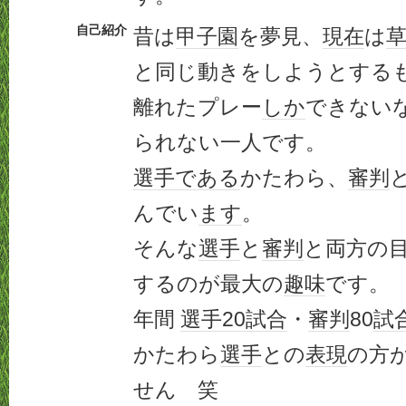
自己紹介
昔は
甲子園
を夢見、
現在
は
と同じ動きをしようとする
離れたプレー
しか
できない
られない一人です。
選手
である
かたわら、
審判
んでい
ます
。
そんな
選手
と
審判
と両方の
するのが最大の
趣味
です。
年間
選手
20
試合
・
審判
80
試
かたわら
選手
との
表現
の方
せん 笑