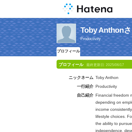
Toby Anth
Productivity
プロフィール
プロフィール
最終更新日:
2025/06/17
ニックネーム
Toby Anthon
一行紹介
Productivity
自己紹介
Financial freedom 
depending on employ
income consistently
lifestyle choices. F
the ability to pursu
independence, devel