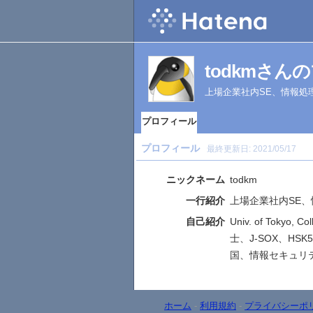
todkmさん
上場企業社内SE、情報処
プロフィール
プロフィール
最終更新日:
2021/05/17
ニックネーム
todkm
一行紹介
上場企業社内SE
自己紹介
Univ. of Tokyo, 
士、J-SOX、HS
国、情報セキュリ
ホーム
-
利用規約
-
プライバシーポ