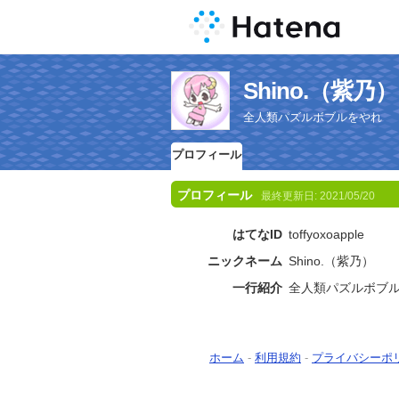
Shino.（紫
全人類パズルボブルをやれ
プロフィール
プロフィール
最終更新日:
2021/05/20
はてなID
toffyoxoapple
ニックネーム
Shino.（紫乃）
一行紹介
全人類パズルボブ
ホーム
-
利用規約
-
プライバシーポ