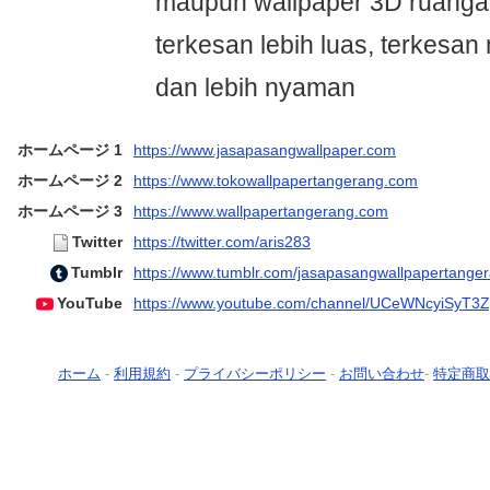
maupun wallpaper 3D ruangan
terkesan lebih luas, terkesa
dan lebih nyaman
ホームページ 1
https://www.jasapasangwallpaper.com
ホームページ 2
https://www.tokowallpapertangerang.com
ホームページ 3
https://www.wallpapertangerang.com
Twitter
https://twitter.com/aris283
Tumblr
https://www.tumblr.com/jasapasangwallpapertange
YouTube
https://www.youtube.com/channel/UCeWNcyiSy
ホーム
-
利用規約
-
プライバシーポリシー
-
お問い合わせ
-
特定商取