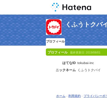
くふうトクバ
プロフィール
プロフィール
最終更新日:
2019/08/01
はてなID
tokubai-inc
ニックネーム
くふうトクバイ
ホーム
-
利用規約
-
プライバシーポ