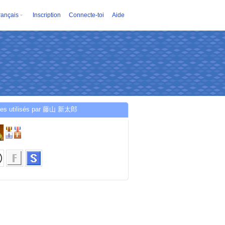
rançais
Inscription
Connecte-toi
Aide
ces utilisés par 藤山 新太郎