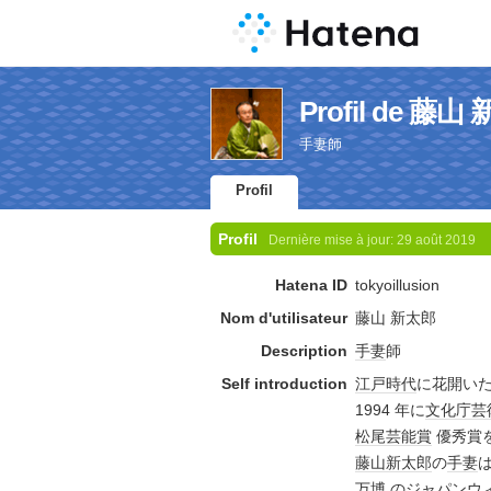
Profil de 藤山
手妻師
Profil
Profil
Dernière mise à jour:
29 août 2019
Hatena ID
tokyoillusion
Nom d'utilisateur
藤山 新太郎
Description
手妻
師
Self introduction
江戸時代
に花開い
1994 年に
文化庁芸
松尾芸能賞
優秀賞
藤山新太郎
の
手妻
万博
の
ジャパン
ウ