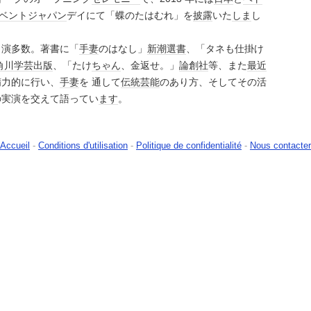
ベント
ジャパン
デイにて「蝶のたはむれ」を
披露
いた
しま
し
出演多数。著書に「
手妻
のはなし」
新潮選書
、「タネも仕掛け
角川学芸出版
、「たけ
ちゃん
、金返せ。」
論創社
等、また
最近
精力的に行い、
手妻
を 通して
伝統芸能
のあり方、そしてその活
の実演を交えて語ってい
ます
。
Accueil
-
Conditions d'utilisation
-
Politique de confidentialité
-
Nous contacter