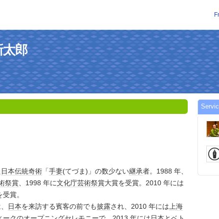
F
 新太郎
Servi
た
日本
伝統
奇術
「
手妻
(てづま)」の数少ない
継承
者。1988 年、
術祭賞
、1998 年に
文化庁芸術祭賞
大賞を受賞。2010 年には
を受賞。
は、
日本
を来訪する賓客の前でも
披露
され、2010 年には
上海
ィークのオープニング
セレモニー
で、2013 年には
日本
と
ベト