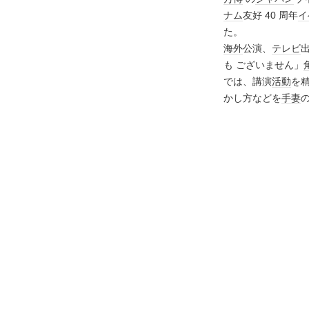
ナム
友好 40 周年
イ
た。
海外
公演、
テレビ
も ございません」
では、講演
活動
を
かし方などを
手妻