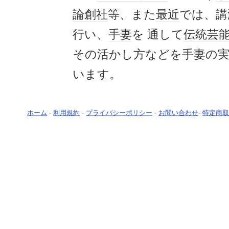
論創社
等、また
最近
では、講
行い、
手妻
を 通して
伝統芸
その活かし方などを
手妻
の
い
ます
。
ホーム
-
利用規約
-
プライバシーポリシー
-
お問い合わせ
-
特定商取