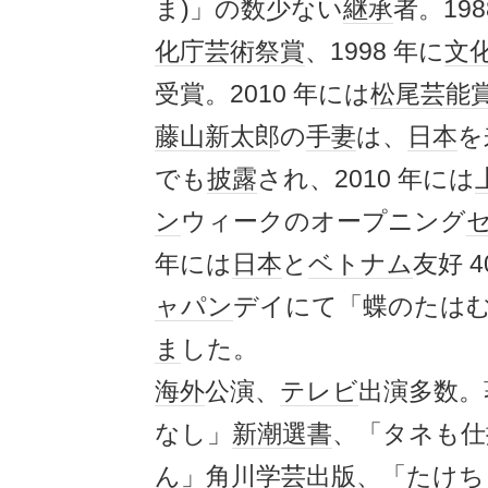
ま)」の数少ない
継承
者。198
化庁芸術祭賞
、1998 年に
文
受賞。2010 年には
松尾芸能
藤山新太郎
の
手妻
は、
日本
を
でも
披露
され、2010 年には
ン
ウィークのオープニング
年には
日本
と
ベトナム
友好 4
ャパン
デイにて「蝶のたは
ま
した。
海外
公演、
テレビ
出演多数。
なし」
新潮選書
、「タネも仕
ん」
角川学芸出版
、「たけ
ち