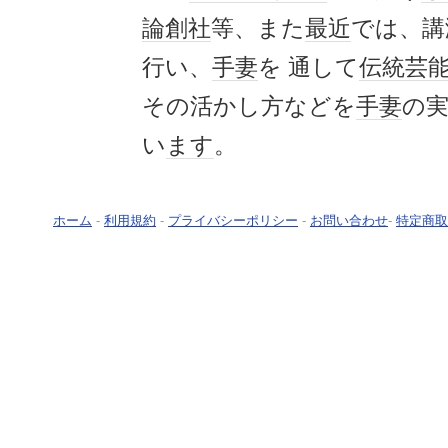
論創社
等、また
最近
では、講
行い、
手妻
を 通して
伝統芸
その活かし方などを
手妻
の
い
ます
。
ホーム
-
利用規約
-
プライバシーポリシー
-
お問い合わせ
-
特定商取