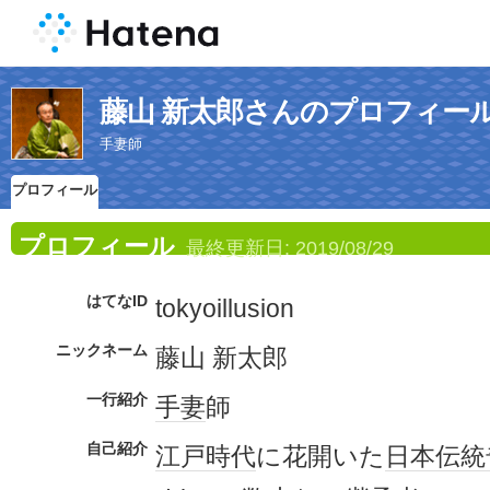
藤山 新太郎さんのプロフィー
手妻師
プロフィール
プロフィール
最終更新日:
2019/08/29
はてなID
tokyoillusion
ニックネーム
藤山 新太郎
一行紹介
手妻
師
自己紹介
江戸時代
に花開いた
日本
伝統