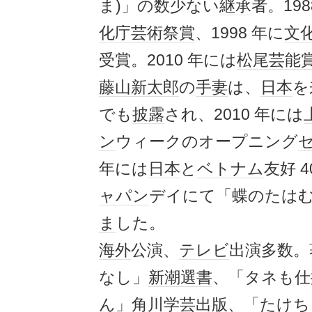
ま)」の数少ない
継承
者。198
化庁芸術祭賞
、1998 年に
文
受賞。2010 年には
松尾芸能
藤山新太郎
の
手妻
は、
日本
を
でも
披露
され、2010 年には
ン
ウィークのオープニング
年には
日本
と
ベトナム
友好 4
ャパン
デイにて「蝶のたは
ま
した。
海外
公演、
テレビ
出演多数。
なし」
新潮選書
、「タネも仕
ん」
角川学芸出版
、「たけ
ち