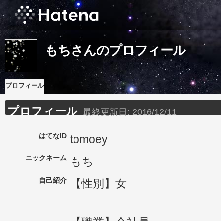
もちさんのプロフィール
プロフィール
プロフィール
最終更新日:
2016/12/11
はてなID
tomoey
ニックネーム
もち
自己紹介
【
性別
】女