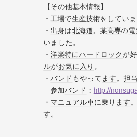
【その他
基本情報
】
・
工場
で
生産
技術
をしてい
ま
・
出身
は
北海道
。某
高専
の
電
いました。
・
洋楽
特に
ハードロック
が
ル
が
お気に入り
。
・
バンド
もやって
ます
。
担
参加
バンド
：
http://nonsug
・
マニュアル車
に乗り
ます
す。