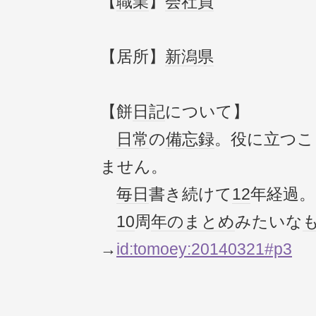
【
職業
】
会社員
【居所】
新潟県
【餅
日記
について】
日常
の
備忘録
。役に立つこ
ません。
毎日
書き続けて
12
年経過。
10
周
年のまとめ
みたいな
→
id:tomoey:20140321#p3