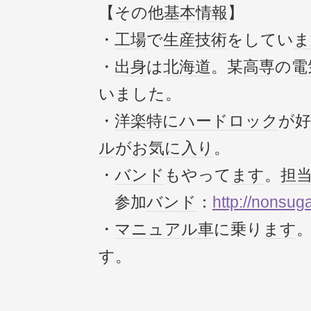
【その他
基本情報
】
・
工場
で
生産
技術
をしてい
ま
・
出身
は
北海道
。某
高専
の
電
いました。
・
洋楽
特に
ハードロック
が
ル
が
お気に入り
。
・
バンド
もやって
ます
。
担
参加
バンド
：
http://nonsug
・
マニュアル車
に乗り
ます
す。