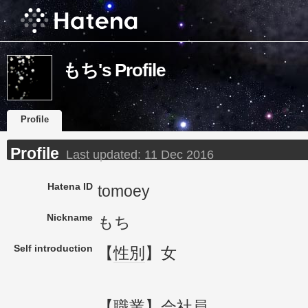
もち's Profile
Profile
Profile
Last updated:
11 Dec 2016
Hatena ID
tomoey
Nickname
もち
Self introduction
【
性別
】女
【
職業
】
会社員