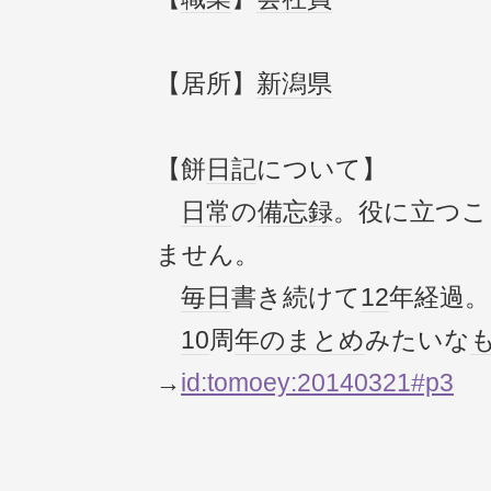
【居所】
新潟県
【餅
日記
について】
日常
の
備忘録
。役に立つこ
ません。
毎日
書き続けて
12
年経過。
10
周
年のまとめ
みたいな
→
id:tomoey:20140321#p3