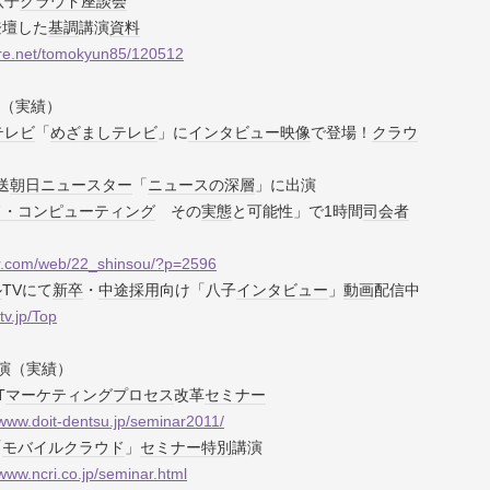
八子
クラウド
座談会
登壇した
基調
講演
資料
are.net/tomokyun85/120512
（実績）
テレビ
「
めざましテレビ
」に
インタビュー
映像
で登場！
クラウ
放送
朝日ニュースター
「
ニュースの深層
」に出演
ド・コンピューティング
その
実態
と可能性」で1時間
司会者
ar.com/web/22_shinsou/?p=2596
ル
TVにて
新卒
・
中途採用
向け「八子
インタビュー
」
動画
配信中
tv.jp/Top
演（実績）
T
マーケティング
プロセス
改革
セミナー
/www.doit-dentsu.jp/seminar2011/
「
モバイル
クラウド
」
セミナー
特別
講演
/www.ncri.co.jp/seminar.html