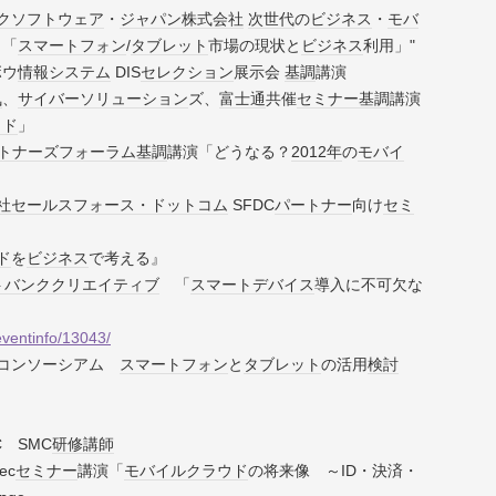
ク
ソフトウェア
・
ジャパン
株式会社
次世代
の
ビジネス
・
モバ
！「
スマートフォン
/
タブレット
市場の現状と
ビジネス
利用」"
ボウ
情報
システム
DIS
セレクション
展示会
基調
講演
気
、
サイバー
ソリューション
ズ、
富士通
共催
セミナー
基調
講演
ウド
」
トナーズ
フォーラム
基調
講演「どうなる？
2012年
の
モバイ
社
セールスフォース・ドットコム
SFDC
パートナー
向け
セミ
ド
を
ビジネス
で考える』
トバンククリエイティブ
「
スマートデバイス
導入に不可欠な
/eventinfo/13043/
コンソーシアム
スマートフォン
と
タブレット
の活用
検討
PC SMC
研修
講師
ec
セミナー
講演「
モバイル
クラウド
の将来像 ～ID・決済・