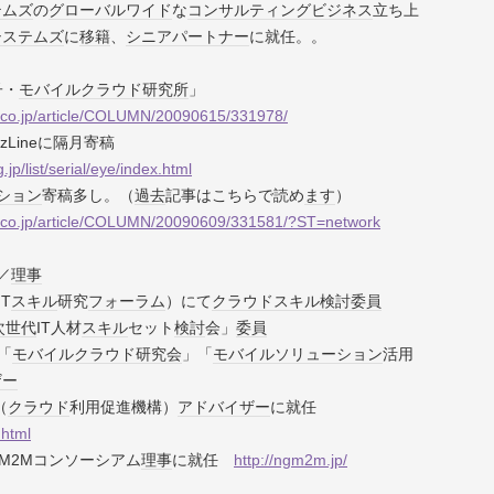
テムズ
の
グローバル
ワイド
な
コンサルティング
ビジネス
立ち上
システムズ
に
移籍
、
シニア
パートナー
に就任。。
子・
モバイル
クラウド
研究所
」
bp.co.jp/article/COLUMN/20090615/331978/
izLineに隔月寄稿
.jp/list/serial/eye/index.html
ション
寄稿多し。（
過去
記事はこちらで読め
ます
）
ibp.co.jp/article/COLUMN/20090609/331581/?ST=network
／
理事
IT
スキル
研究
フォーラム
）にて
クラウド
スキル
検討
委員
次世代
IT人材
スキル
セット
検討
会」
委員
「
モバイル
クラウド
研究会
」「
モバイル
ソリューション
活用
ザー
（
クラウド
利用促進機構）
アドバイザー
に就任
.html
2Mコンソーシアム
理事
に就任
http://ngm2m.jp/