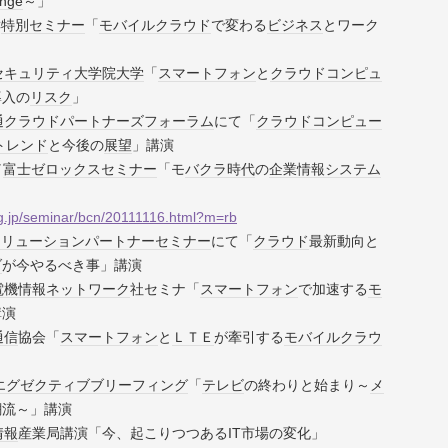
nge
～」
C
特別
セミナー
「
モバイル
クラウド
で変わる
ビジネス
とワーク
セキュリティ
大学院大学
「
スマートフォン
と
クラウドコンピュ
導入の
リスク
」
通
クラウド
パートナーズ
フォーラム
にて「
クラウドコンピュー
トレンド
と今後の
展望
」講演
／
富士ゼロックス
セミナー
「モ
バクラ
時代
の
企業
情報
システム
ing.jp/seminar/bcn/20111116.html?m=rb
ソリューション
パートナー
セミナー
にて「
クラウド
最新動向と
ダ
が今やるべき事」講演
電機
情報
ネットワーク
社セミナ「
スマートフォン
で加速する
モ
講演
通信
協会「
スマートフォン
と
ＬＴＥ
が牽引する
モバイル
クラウ
エグゼクティブ
ブリーフィング
「
テレビ
の終わりと始まり～
メ
潮流～」講演
情報
産業局講演「今、起こりつつあるIT市場の変化」