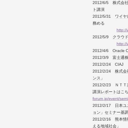
2012/6/5
株式会
ト
講演
2012/5/31
ワイヤ
務める
http:/
2012/5/9
クラウ
http:/
2012/4/6
Oracle
2012/3/9
富士通
2012/2/24 CIAJ
2012/2/24
株式会
ンス
」
2012/2/23 ＮＴＴ
講演
レポート
はこ
forum.jp/event/se
2012/2/17
日本ユ
ョン
」
セミナー
基
2012/2/16 熊本
情
える
地域
社会
」