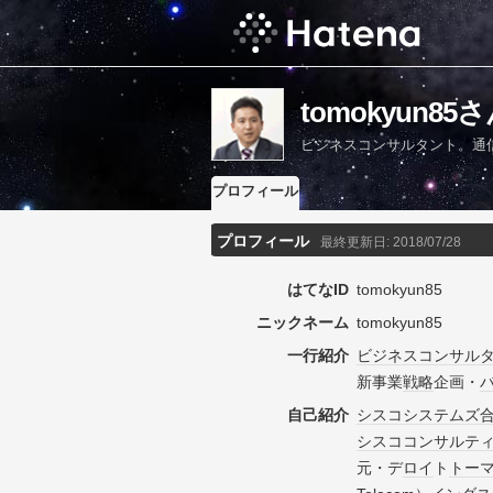
tomokyun
ビジネスコンサルタント。通
プロフィール
プロフィール
最終更新日:
2018/07/28
はてなID
tomokyun85
ニックネーム
tomokyun85
一行紹介
ビジネス
コンサル
新事業
戦略
企画・
自己紹介
シスコシステムズ
シスコ
コンサルテ
元・デ
ロイ
ト
トー