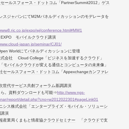
社
セールスフォース・ドットコム
「PartnerSummit2012」
ゲス
レスジャパン
にてM2M
パネル
ディカッションのモデレータを
/www8.ric.co.jp/expo/wj/conference.html#MM1
ド
EXPO
モバイル
クラウド
講演
/www.cloud-japan.jp/seminar/CJ01/
Open
Worldにて
パネル
ディカッションに登壇
株式会社
Cloud
College
「
ビジネス
を加速する
クラウド
」
 「
モバイル
クラウド
が変える通信と
コンピュータ
の
未来
像」
社
セールスフォース・ドットコム
「App
exchange
カンファレ
次世代
サービス
共創
フォーラム
基調
講演
ちら。
資料
ダウンロード
も可能⇒
http://www.ngs-
minar/report/detail.php?cno=w2012022301#pageLink01
ニシス
株式会社
「
エンタープライズ
・
モバイル
・
ソリューシ
調
講演
報
産業局くまもと情産協
クラウド
セミナー
「
クラウド
で支