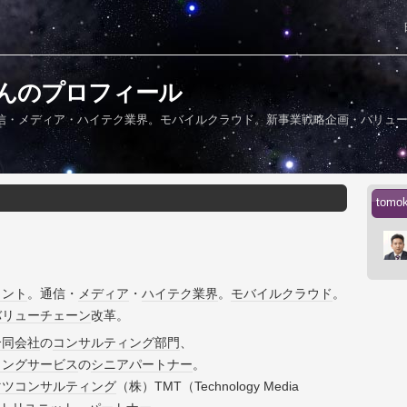
85さんのプロフィール
信・メディア・ハイテク業界。モバイルクラウド。新事業戦略企画・バリュ
tom
タント
。通信・
メディア
・
ハイテク
業界
。
モバイル
クラウド
。
バリューチェーン
改革。
合同会社
の
コンサルティング
部門
、
ィング
サービス
の
シニア
パートナー
。
マツ
コンサルティング
（株）TMT（Technology Media