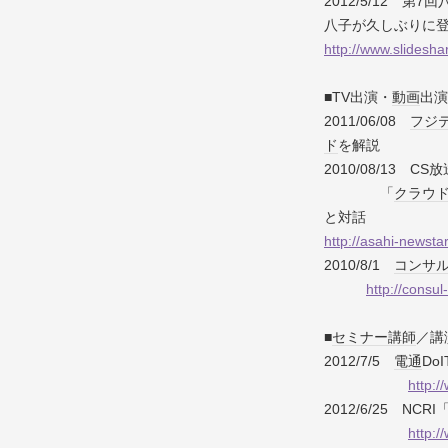
2012/5/12 第7回
八子が久しぶりに
http://www.slidesh
■TV出演・
動画
出演
2011/06/08
フジ
ド
を解説
2010/08/13 CS
「
クラウ
と対話
http://asahi-newst
2010/8/1
コンサ
http://consul-
■
セミナー
講師
／講
2012/7/5
電通
DoI
http:/
2012/6/25 NCRI
http:/