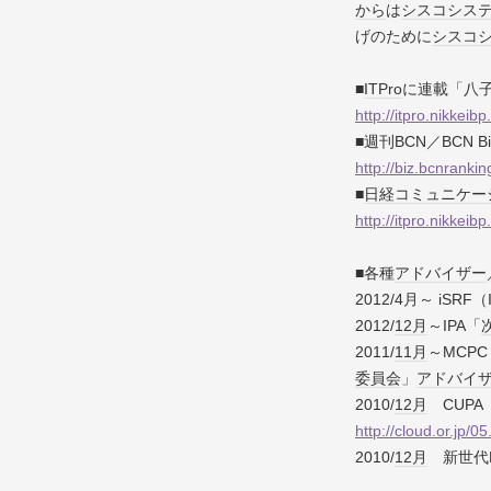
から
は
シスコシス
げのために
シスコ
■
ITPro
に連載「八
http://itpro.nikkei
■週刊BCN／BCN B
http://biz.bcnranking
■
日経コミュニケー
http://itpro.nikke
■各種
アドバイザー
2012/4月～ iSRF（
2012/
12月
～IPA「
2011/
11月
～MCPC
委員会
」
アドバイ
2010/
12月
CUPA
http://cloud.or.jp/05
2010/
12月
新世代M