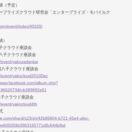
演（予定）
ープライズ
クラウド
研究会
「
エンタープライズ
・
モバイル
ク
com/event/index/40320/
績）
八子
クラウド
座談会
回八子
クラウド
座談会
m/event/yakozadankai
３回八子
クラウド
座談会
om/event/yakocloud2010Dec
//www.facebook.com/album.php?
19662073&l=b389892e61
八子
クラウド
座談会
m/event/yakocloud4th
式
ote.com/shard/s23/sh/42b86604-b721-45e4-afec-
be605059b3963165771d8c644bfbd