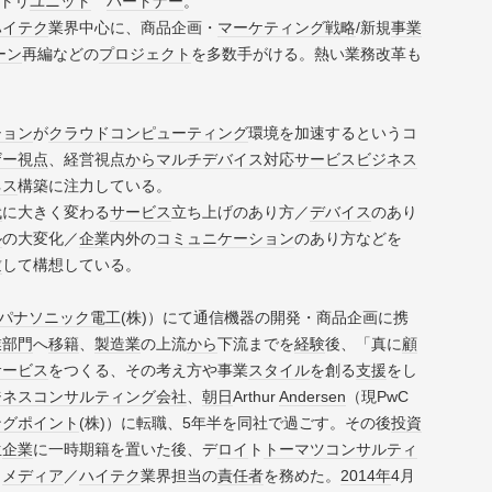
トリ
ユニット
パートナー
。
ハイテク
業界中心に、商品企画・
マーケティング戦略
/新規
事業
ーン
再編などの
プロジェクト
を多数手がける。熱い業務改革も
ション
が
クラウドコンピューティング
環境を加速するというコ
ザー視点
、経営視点
から
マルチデバイス
対応
サービス
ビジネス
ネス
構築に注力している。
代
に大きく変わる
サービス
立ち上げのあり方／
デバイス
のあり
ル
の大変化／
企業
内外の
コミュニケーション
のあり方などを
瞰
して構想している。
パナソニック電工
(株)）にて通信機器の開発・商品企画に携
業部門
へ
移籍
、
製造業
の上流
から
下流までを
経験
後、「真に
顧
サービス
をつくる、その考え方や事業
スタイル
を創る
支援
をし
ジネス
コンサルティング
会社
、
朝日
Arthur
Andersen
（現PwC
ングポイント
(株)）に転職、5年半を同社で過ごす。その後
投資
生
企業
に一時期籍を置いた後、デ
ロイ
ト
トーマツ
コンサルティ
／
メディア
／
ハイテク
業界担当の
責任者
を務めた。
2014年
4月