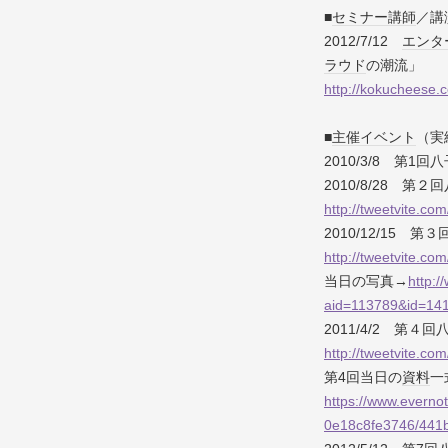
■
セミナー
講師
／講
2012/7/12
エンタ
ラウド
の潮流」
http://kokucheese.
■
主催
イベント
（実
2010/3/8 第1回
2010/8/28 第２
http://tweetvite.co
2010/12/15 第
http://tweetvite.c
当日の写真→
http:
aid=113789&id=14
2011/4/2 第４回
http://tweetvite.co
第4回当日の
資料
一
https://www.evern
0e18c8fe3746/441