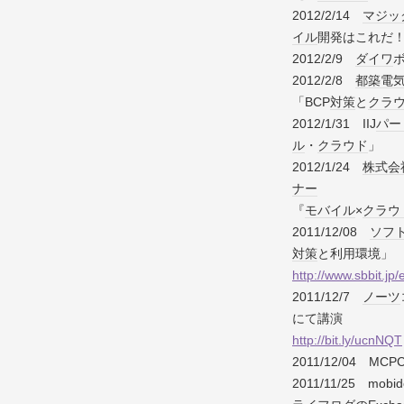
2012/2/14
マジッ
イル
開発はこれだ
2012/2/9
ダイワ
2012/2/8
都築電
「BCP
対策
と
クラ
2012/1/31 IIJ
パー
ル
・
クラウド
」
2012/1/24
株式会
ナー
『
モバイル
×
クラウ
2011/12/08
ソフ
対策
と利用環境」
http://www.sbbit.jp
2011/12/7
ノーツ
にて講演
http://bit.ly/ucnNQT
2011/12/04 MC
2011/11/25 mobid