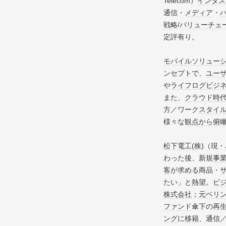
Telecom）
インダス
通信・
メディア
・
戦略
/
バリューチェ
定評有り。
モバイル
ソリュー
ンセプトで、
ユー
や
ライフログ
ビジ
また、
クラウド
時
方／ワーク
スタイ
様々な
観点
から
俯
松下電工
(株)（現・
わった後、新規
事
客
が求める商品・
たい」と熱望。
ビ
株式会社
；元
ベリ
ファンド
傘下の再
ング
に
移籍
、通信