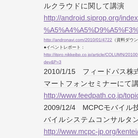
ル
クラウド
に関して講演
http://android.siprop.org/inde
%A5%A4%A5%D9%A5%F3
http://andronavi.com/2010/01/4722
（
資料
ダウン
●
イベント
レポート
：
http://itpro.nikkeibp.co.jp/article/COLUMN/201
dev&P=3
2010/1/15
フィード
パス
株
マートフォン
セミナー
にて
http://www.feedpath.co.jp/top
2009/12/4 MCPC
モバイル
バイルシステムコンサルタ
http://www.mcpc-jp.org/kentei