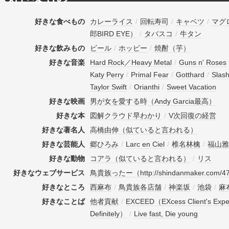
好きな食べもの
カレーライス
/
回転寿司
/
キャベツ
/
マグ
郎BIRD EYE）
/
タバスコ
/
牛タン
好きな飲みもの
ビール
/
ホッピー
/
焼酎（芋）
好きな音楽
Hard Rock／Heavy Metal
/
Guns n' Roses
Katy Perry
/
Primal Fear
/
Gotthard
/
Slash
Taylor Swift
/
Orianthi
/
Sweet Vacation
好きな映画
男が女を愛する時（Andy Garcia最高）
好きな本
図解クラウド早わかり
/
V次回復の経営
好きな著名人
高橋由伸（似ていると言われる）
好きな芸能人
郷ひろみ
/
Larc en Ciel
/
椎名林檎
/
福山雅
好きな動物
コアラ（似ていると言われる）
/
リス
好きなウェブサービス
鳥貴族ったー（http://shindanmaker.com/4
好きなところ
西麻布
/
鳥貴族各店舗
/
神楽坂
/
池袋
/
麻
好きなことば
他者貢献
/
EXCEED（EXcess Client's Exper
Definitely）
/
Live fast, Die young