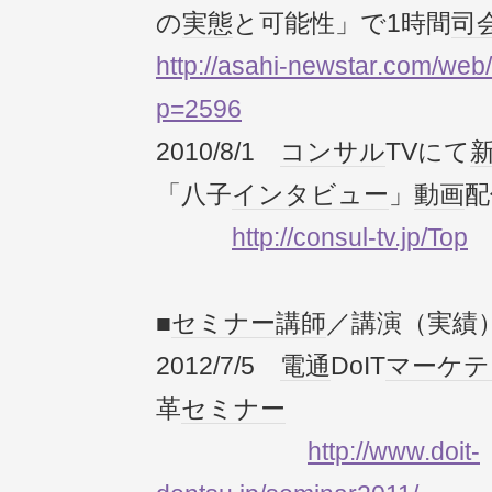
の
実態
と可能性」で1時間
司
http://asahi-newstar.com/web
p=2596
2010/8/1
コンサル
TVにて
「八子
インタビュー
」
動画
配
http://consul-tv.jp/Top
■
セミナー
講師
／講演（実績
2012/7/5
電通
DoIT
マーケテ
革
セミナー
http://www.doit-