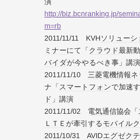
演
http://biz.bcnranking.jp/semi
m=rb
2011/11/11 KVH
ソリューシ
ミナー
にて「
クラウド
最新
バイダ
が今やるべき事」講
2011/11/10
三菱電機
情報
ネ
ナ「
スマートフォン
で加速
ド
」講演
2011/11/02
電気通信
協会「
ＬＴＥ
が牽引する
モバイル
2011/10/31
AVID
エグゼク