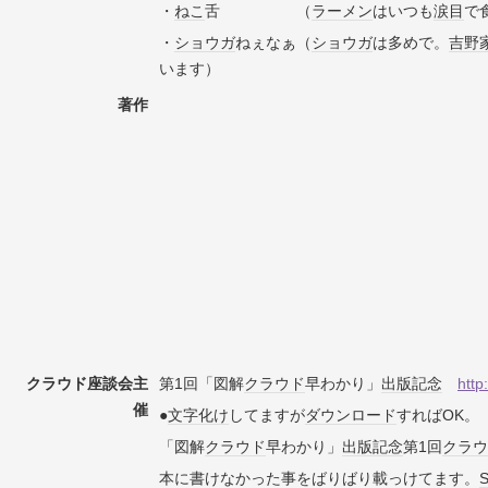
・
ねこ
舌 （
ラーメン
はいつも
涙目
で
・
ショウガ
ねぇなぁ（
ショウガ
は多めで。
吉野
います）
著作
クラウド座談会主
第1回「図解
クラウド
早わかり」
出版記念
http
催
●
文字化け
してますが
ダウンロード
すればOK。
「図解
クラウド
早わかり」
出版記念
第1回
クラウ
本に書けなかった事をばりばり載っけてます。
S