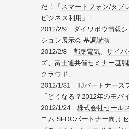
だ！「
スマートフォン
/
タブ
ビジネス
利用」"
2012/2/9
ダイワ
ボウ
情報
シ
ション
展示会
基調
講演
2012/2/8
都築電気
、
サイバ
ズ、
富士通
共催
セミナー
基調
クラウド
」
2012/1/31 IIJ
パートナーズ
「どうなる？
2012年
の
モバ
2012/1/24
株式会社
セール
コム
SFDC
パートナー
向け
セ