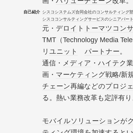
画・
バリューチェーン
改革。
自己紹介
シスコシステムズ
合同会社
の
コンサルティング
シスコ
コンサルティング
サービス
の
シニア
パー
元・デ
ロイ
ト
トーマツ
コン
TMT（Technology Media Te
リ
ユニット
パートナー
。
通信・
メディア
・
ハイテク
画・
マーケティング戦略
/新
チェーン
再編などの
プロジ
る。熱い業務改革も定評有り
モバイル
ソリューション
が
ティング
環境を加速すると