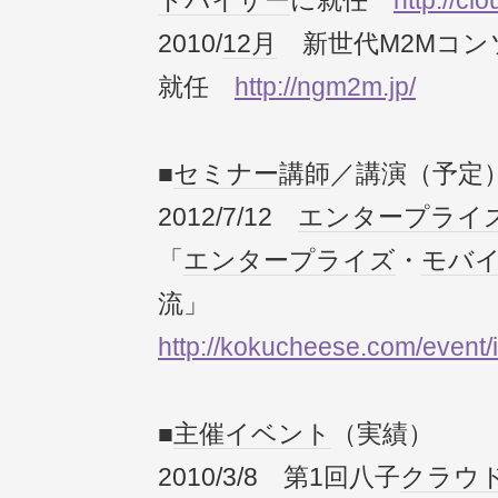
ドバイザー
に就任
http://clo
2010/
12月
新世代M2Mコン
就任
http://ngm2m.jp/
■
セミナー
講師
／講演（予定
2012/7/12
エンタープライ
「
エンタープライズ
・
モバ
流」
http://kokucheese.com/event/
■
主催
イベント
（実績）
2010/3/8 第1回八子
クラウ