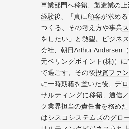
事業部門
へ
移籍
、
製造業
の上
経験
後、「真に
顧客
が求める
つくる、その考え方や事業
をしたい」と熱望。
ビジネ
会社
、
朝日
Arthur
Andersen
（
元
ベリングポイント
(株)）
で過ごす。その後
投資ファ
に一時期籍を置いた後、デ
ロ
サルティング
に
移籍
、通信／
ク
業界担当の
責任者
を務めた
は
シスコシステムズ
の
グロ
サルティング
ビジネス
立ち