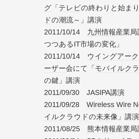
グ
「
テレビ
の終わりと始ま
ド
の潮流～」講演
2011/10/14
九州
情報
産業局
つつあるIT市場の変化」
2011/10/14
ウイングアーク
ーザー
会にて「
モバイル
ク
の鍵」講演
2011/09/30 JASIPA講演
2011/09/28
Wire
less
Wire
N
イル
クラウド
の
未来
像」講演
2011/08/25 熊本
情報
産業局講