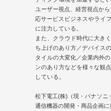
ユーザー視点
、経営視点
から
応
サービス
ビジネス
や
ライ
に注力している。
また、
クラウド
時代
に大き
ち上げのあり方／
デバイス
タイル
の大変化／
企業
内外の
ン
のあり方などを様々な
観
している。
松下電工
(株)（現・
パナソニ
通信機器の開発・商品企画に