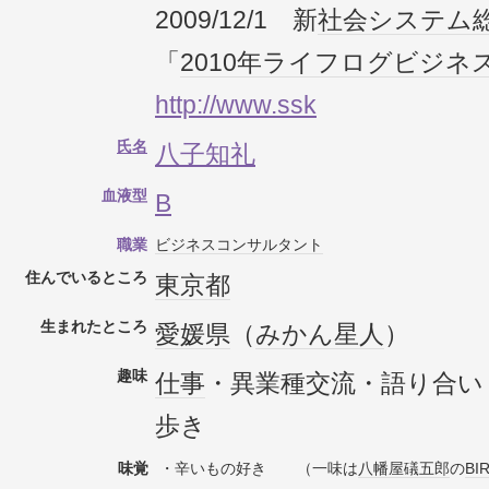
2009/12/1 新
社会
システム
「
2010年
ライフログ
ビジネ
http://www.ssk
氏名
八子知礼
血液型
B
職業
ビジネス
コンサルタント
住んでいるところ
東京都
生まれたところ
愛媛県
（
みかん星人
）
趣味
仕事
・異業種交流・語り合い
歩き
味覚
・辛いもの好き （一味は
八幡屋礒五郎
の
BI