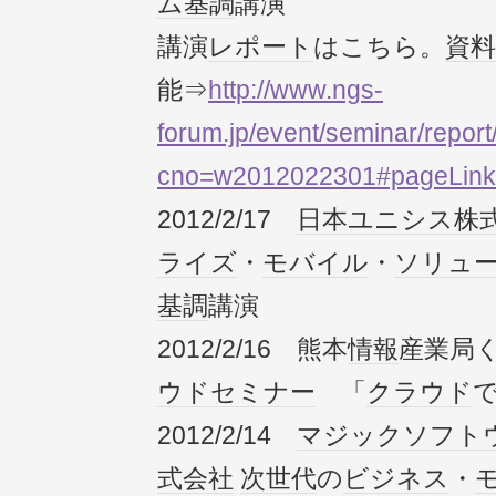
ム
基調
講演
講演
レポート
はこちら。
資料
能⇒
http://www.ngs-
forum.jp/event/seminar/report
cno=w2012022301#pageLin
2012/2/17
日本ユニシス
株
ライズ
・
モバイル
・
ソリュ
基調
講演
2012/2/16 熊本
情報
産業局
ウド
セミナー
「
クラウド
2012/2/14
マジック
ソフト
式会社
次世代
の
ビジネス
・