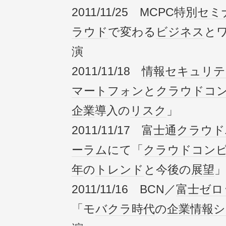
2011/11/25 MCPC
特別
セミ
ラウド
で変わる
ビジネス
と
演
2011/11/18
情報
セキュリテ
マートフォン
と
クラウドコ
企業
導入の
リスク
」
2011/11/17
富士通
クラウド
ーラム
にて「
クラウドコン
年
の
トレンド
と今後の
展望
」
2011/11/16 BCN／
富士ゼロ
「モ
バクラ
時代
の
企業
情報
シ