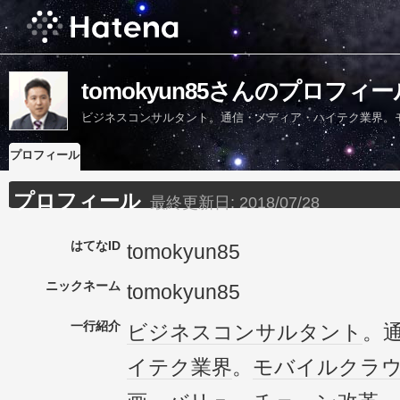
tomokyun85さんのプロフィー
ビジネスコンサルタント。通信・メディア・ハイテク業界。
プロフィール
プロフィール
最終更新日:
2018/07/28
はてなID
tomokyun85
ニックネーム
tomokyun85
一行紹介
ビジネス
コンサルタント
。
イテク
業界
。
モバイル
クラ