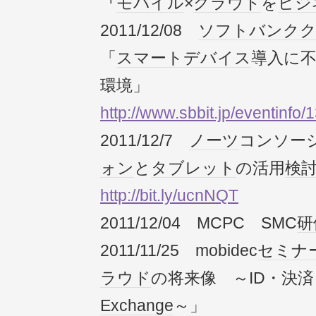
『
モバイル
×
クラウド
を
ビジ
2011/12/08
ソフトバンク
「
スマートデバイス
導入に
環境」
http://www.sbbit.jp/eventinfo/
2011/12/7
ノーツ
コンソー
ォン
と
タブレット
の活用
検
http://bit.ly/ucnNQT
2011/12/04 MCPC SMC
研
2011/11/25 mobidec
セミナ
ラウド
の将来像 ～ID・決済
Exchange
～」