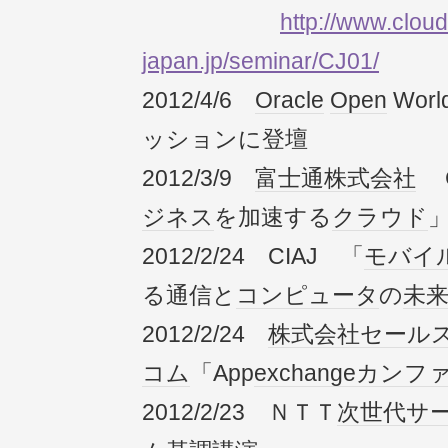
http://www.cloud
japan.jp/seminar/CJ01/
2012/4/6
Oracle
Open
Wor
ッションに登壇
2012/3/9
富士通
株式会社
C
ジネス
を加速する
クラウド
2012/2/24 CIAJ 「
モバイ
る通信と
コンピュータ
の
未
2012/2/24
株式会社
セール
コム
「App
exchange
カンフ
2012/2/23 ＮＴＴ
次世代
サ