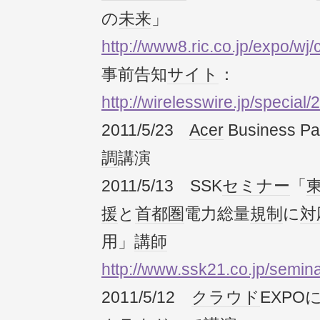
の
未来
」
http://www8.ric.co.jp/expo/w
事前告知
サイト
：
http://wirelesswire.jp/special/
2011/5/23
Acer
Business P
調
講演
2011/5/13 SSK
セミナー
「
援
と
首都圏
電力総量
規制
に
対
用」
講師
http://www.ssk21.co.jp/semin
2011/5/12
クラウド
EXPOに