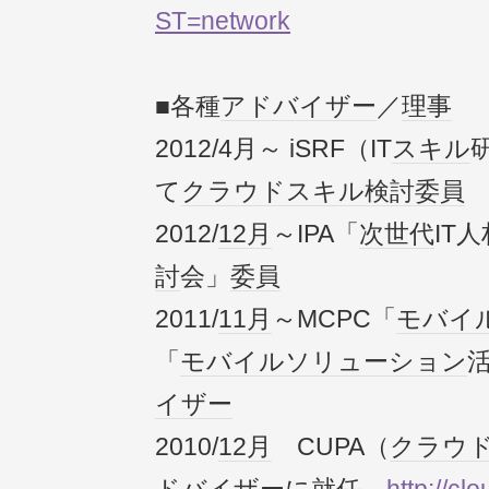
ST=network
■各種
アドバイザー
／
理事
2012/4月～ iSRF（IT
スキル
て
クラウド
スキル
検討
委員
2012/
12月
～IPA「
次世代
IT人
討
会」
委員
2011/
11月
～MCPC「
モバイ
「
モバイル
ソリューション
イザー
2010/
12月
CUPA（
クラウ