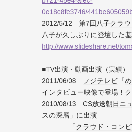
b721-45e4-afec-
0e18c8fe3746/441be605059
2012/5/12 第7回八子
クラウ
八子が久しぶりに登壇した
基
http://www.slideshare.net/t
■TV出演・
動画
出演（実績）
2011/06/08
フジテレビ
「
め
インタビュー
映像
で登場！
ク
2010/08/13 CS放送
朝日ニ
スの深層
」に出演
「
クラウド・コンピ