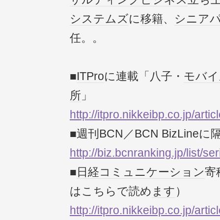
システムズ
に
移籍
、
シニア
任。。
■
ITPro
に連載「八子・
モバイ
所
」
http://itpro.nikkeibp.co.jp/
■週刊BCN／BCN BizLine
http://biz.bcnranking.jp/list/se
■
日経コミュニケーション
寄
はこちらで読め
ます
）
http://itpro.nikkeibp.co.jp/