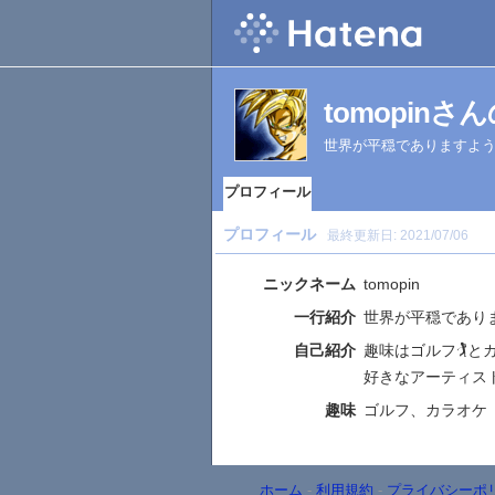
tomopin
世界が平穏でありますよ
プロフィール
プロフィール
最終更新日:
2021/07/06
ニックネーム
tomopin
一行紹介
世界が平穏であり
自己紹介
趣味はゴルフ🏌とカ
好きなアーティス
趣味
ゴルフ、カラオケ
ホーム
-
利用規約
-
プライバシーポ