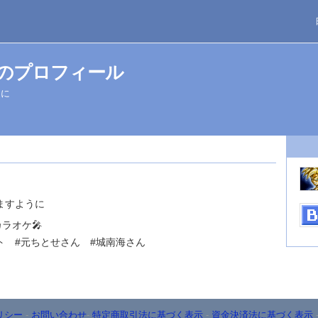
さんのプロフィール
うに
ますように
ラオケ🎤
ト #元ちとせさん #城南海さん
リシー
-
お問い合わせ
-
特定商取引法に基づく表示
-
資金決済法に基づく表示