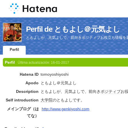
Perfil de ともよし＠元気よし
ともよしが、元気よしで、前向きポジティブお役立ち情報を
Perfil
Perfil
Última actualización:
16-01-2017
Hatena ID
tomoyoshiyoshi
Apodo
ともよし＠元気よし
Description
ともよしが、元気よしで、前向き
ポジティブ
お
Self introduction
大学院
のともよしです。
メインブログ（は
http://www.genkiyoshi.com
てな）