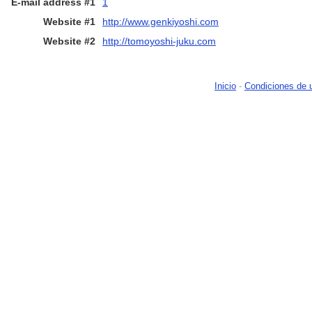
E-mail address #1
1
Website #1
http://www.genkiyoshi.com
Website #2
http://tomoyoshi-juku.com
Inicio
-
Condiciones de 