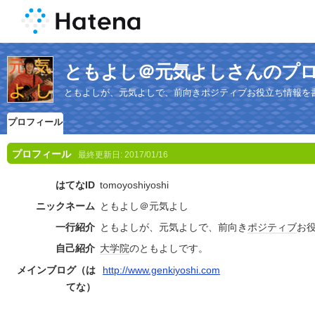
ともよし＠元気よしさんのプ
ともよしが、元気よしで、前向きポジティブお役立ち情報を
プロフィール
プロフィール
最終更新日:
2017/01/16
はてなID
tomoyoshiyoshi
ニックネーム
ともよし＠元気よし
一行紹介
ともよしが、元気よしで、前向き
ポジティブ
お
自己紹介
大学院
のともよしです。
メインブログ（は
http://www.genkiyoshi.com
てな）