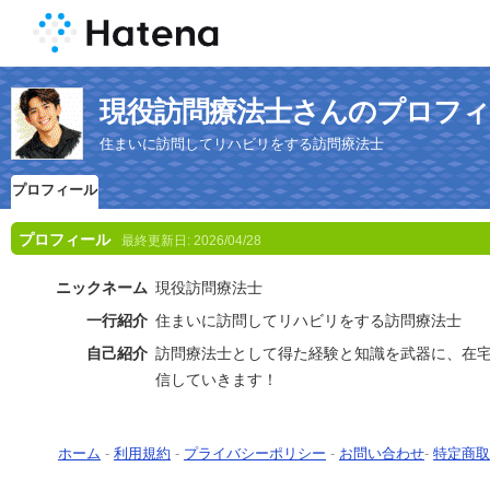
現役訪問療法士さんのプロフィ
住まいに訪問してリハビリをする訪問療法士
プロフィール
プロフィール
最終更新日:
2026/04/28
ニックネーム
現役訪問療法士
一行紹介
住まいに訪問してリハビリをする訪問療法士
自己紹介
訪問療法士として得た経験と知識を武器に、在
信していきます！
ホーム
-
利用規約
-
プライバシーポリシー
-
お問い合わせ
-
特定商取