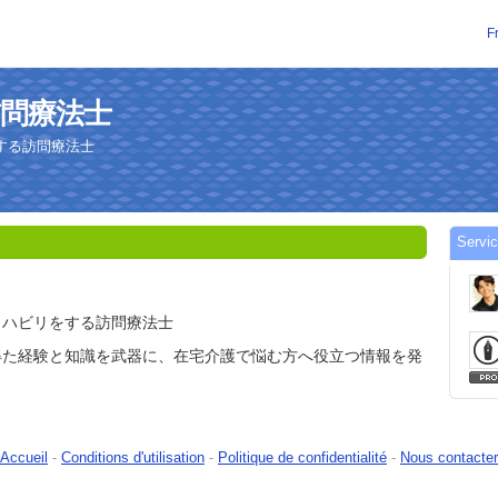
F
現役訪問療法士
する訪問療法士
Servi
リハビリをする訪問療法士
得た経験と知識を武器に、在宅介護で悩む方へ役立つ情報を発
Accueil
-
Conditions d'utilisation
-
Politique de confidentialité
-
Nous contacter