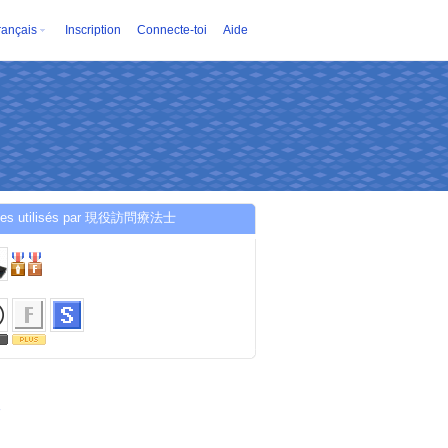
rançais
Inscription
Connecte-toi
Aide
ces utilisés par 現役訪問療法士