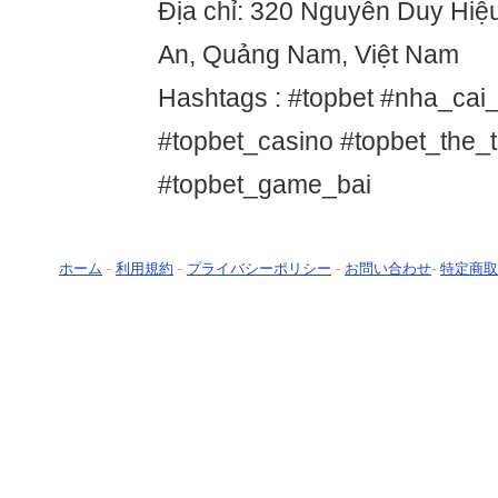
Địa chỉ: 320 Nguyễn Duy Hi
An, Quảng Nam, Việt Nam
Hashtags : #topbet #nha_cai
#topbet_casino #topbet_the_
#topbet_game_bai
ホーム
-
利用規約
-
プライバシーポリシー
-
お問い合わせ
-
特定商取