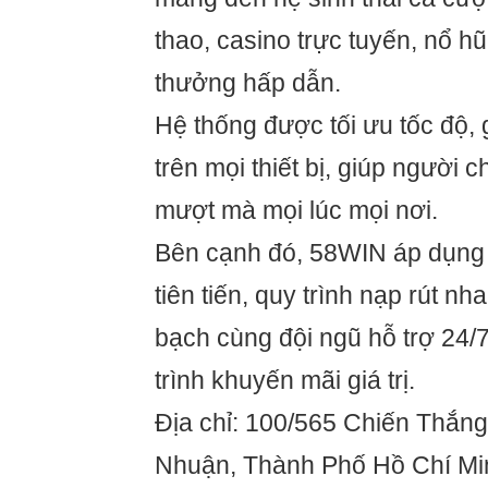
thao, casino trực tuyến, nổ h
thưởng hấp dẫn.
Hệ thống được tối ưu tốc độ, 
trên mọi thiết bị, giúp người c
mượt mà mọi lúc mọi nơi.
Bên cạnh đó, 58WIN áp dụng
tiên tiến, quy trình nạp rút n
bạch cùng đội ngũ hỗ trợ 24/
trình khuyến mãi giá trị.
Địa chỉ: 100/565 Chiến Thắn
Nhuận, Thành Phố Hồ Chí Mi