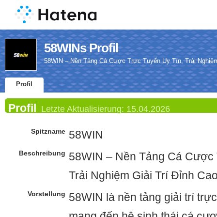
58WINs Profil
58WIN – Nền Tảng Cá Cược Trực Tuyến Uy Tín, Trải Nghiệm 
Profil
Profil
Letzte Aktualisierung:
15.04.2026
Spitzname
58WIN
Beschreibung
58WIN – Nền Tảng Cá Cược T
Trải Nghiệm Giải Trí Đỉnh Ca
Vorstellung
58WIN là nền tảng giải trí trực
mang đến hệ sinh thái cá cư