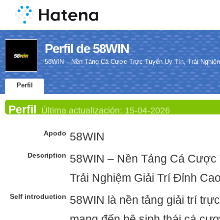
Perfil de 58WIN
58WIN – Nền Tảng Cá Cược Trực Tuyến Uy Tín, Trải Nghiệm 
Perfil
Perfil
Última actualización:
15-04-2026
Apodo
58WIN
Description
58WIN – Nền Tảng Cá Cược T
Trải Nghiệm Giải Trí Đỉnh Ca
Self introduction
58WIN là nền tảng giải trí trực
mang đến hệ sinh thái cá cư