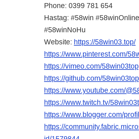
Phone: 0399 781 654
Hastag: #58win #58winOnlin
#58winNoHu
Website:
https://58win03.top/
https://www.pinterest.com/58
https://vimeo.com/58win03to
https://github.com/58win03to
https://www.youtube.com/@5
https://www.twitch.tv/58win03
https://www.blogger.com/pro
https://community.fabric.micr
id/1579844