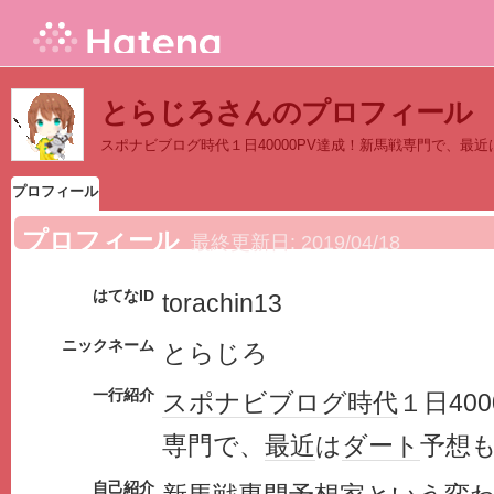
とらじろさんのプロフィール
スポナビブログ時代１日40000PV達成！新馬戦専門で、最
プロフィール
プロフィール
最終更新日:
2019/04/18
はてなID
torachin13
ニックネーム
とらじろ
一行紹介
スポナビ
ブログ
時代
１日40
専門で、
最近
は
ダート
予想
自己紹介