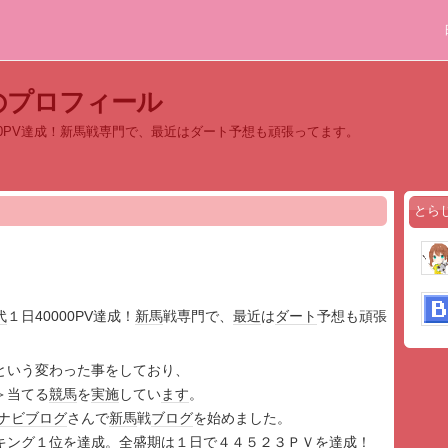
のプロフィール
00PV達成！新馬戦専門で、最近はダート予想も頑張ってます。
とら
代
１日40000PV達成！
新馬
戦専門で、
最近
は
ダート
予想も頑張
という変わった事をしており、
＞当てる
競馬
を
実施
してい
ます
。
ナビ
ブログ
さんで
新馬
戦
ブログ
を始めました。
キング
１位を達成。全盛期は１日で４４５２３ＰＶを達成！