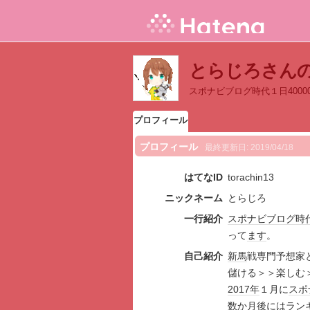
とらじろさん
スポナビブログ時代１日400
プロフィール
プロフィール
最終更新日:
2019/04/18
はてなID
torachin13
ニックネーム
とらじろ
一行紹介
スポナビ
ブログ
時
って
ます
。
自己紹介
新馬
戦専門予想家
儲ける＞＞楽しむ
2017年
１月に
スポ
数か月後には
ラン