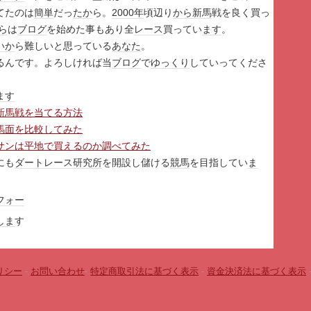
てたのは
簡単
だっ
たか
ら。
2000年
頃辺り
から
新馬
戦を良く買っ
ら
は
ブログ
を始めた事もあり全
レース
買ってい
ます
。
いか
ら難しいと思っている
あなた
。
るんです。よろしければ当
ブログ
で
ゆっくり
していってくださ
ます
新馬戦を当てる方法
馬面を比較してみた
サンは平地で買えるのか調べてみた
にも
ダート
レース
研究所
を開設し儲ける
競馬
を目指してい
ま
フォー
しま
す
リシー
-
お問い合わせ
-
特定商取引法に基づく表示
-
資金決済法に基づく表示