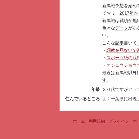
新馬
戦予想を始め
ており、
2017年
か
新馬
戦は戦績が無
色々な
データ
があ
い。
こんな
記事
書いて
・
調教を見ないで
・
スポーツ紙の競
・
オジュウチョウ
最近
は
新馬
戦以外
す
。
年齢
３０代ですが
アラ
住んでいるところ
よく
千葉県
に出現
ホーム
-
利用規約
-
プライバシーポ