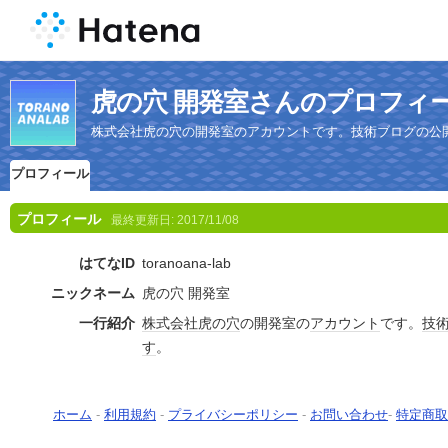
虎の穴 開発室さんのプロフィ
株式会社虎の穴の開発室のアカウントです。技術ブログの公
プロフィール
プロフィール
最終更新日:
2017/11/08
はてなID
toranoana-lab
ニックネーム
虎の穴 開発室
一行紹介
株式会社
虎の穴
の開発室の
アカウント
です。
技
す
。
ホーム
-
利用規約
-
プライバシーポリシー
-
お問い合わせ
-
特定商取