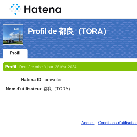
Profil de 都良（TORA）
Profil
Profil
Dernière mise à jour:
28 févr. 2024
Hatena ID
torawriter
Nom d'utilisateur
都良（TORA）
Accueil
-
Conditions d'utilisatio