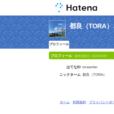
都良（TORA
プロフィール
プロフィール
最終更新日:
2024/02/28
はてなID
torawriter
ニックネーム
都良（TORA）
ホーム
-
利用規約
-
プライバシーポ