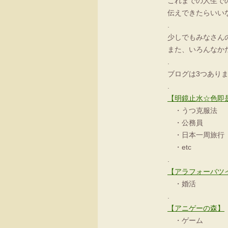
これまでの人生で
伝えできたらいい
.
少しでもみなさん
また、いろんなか
.
ブログは3つあり
.
【明鏡止水☆色即
・うつ克服法
・公務員
・日本一周旅行
・etc
.
【アラフォーバツ
・婚活
.
【アニゲーの森】
・ゲーム