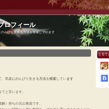
プロフィール
にのんびり生きる方法を模索しています
とるて
て、気楽
にの
んびり生きる
方法
を
模索
してい
ます
るてと言います。
寛解）持ちの元公務員です。