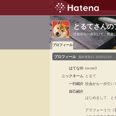
とるてさんの
社会から一歩引いて、気楽
プロフィール
プロフィール
最終更新日:
2020/12/10
はてなID
torute3
ニックネーム
とるて
一行紹介
社会
から
一歩引い
自己紹介
.
はじめまして、と
.
アラフォーうつ（