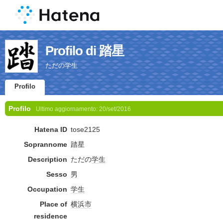
Profilo di 踏星
ただの学生
Profilo
Profilo
Ultimo aggiornamento:
20/set/2016
Hatena ID
tose2125
Soprannome
踏星
Description
ただの
学生
Sesso
男
Occupation
学生
Place of
横浜市
residence