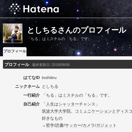
としちるさんのプロフィール
「ちる」はミスチルの「ちる」です。
プロフィール
プロフィール
最終更新日:
2018/08/06
はてなID
toshitiru
ニックネーム
としちる
一行紹介
「ちる」は
ミスチル
の「ちる」です。
自己紹介
「
人生
は
シャッター
チャンス」
筑波大学
大学院
。
コミュニケーション
と
ディス
好きな
もの
→
哲学
/
読書
/
サッカー
/
カメラ
/
ガジェット